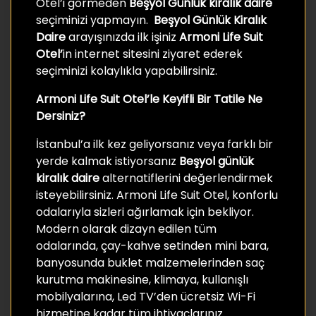
Otel’i görmeden
Beşyol Günlük kiralık daire
seçiminizi yapmayın.
Beşyol Günlük Kiralık
Daire
arayışınızda ilk işiniz
Armoni Life Suit
Otel’
in internet sitesini ziyaret ederek
seçiminizi kolaylıkla yapabilirsiniz.
Armoni Life Suit Otel’le Keyifli Bir Tatile Ne
Dersiniz?
İstanbul’a ilk kez geliyorsanız veya farklı bir
yerde kalmak istiyorsanız
Beşyol günlük
kiralık daire
alternatiflerini değerlendirmek
isteyebilirsiniz. Armoni Life Suit Otel, konforlu
odalarıyla sizleri ağırlamak için bekliyor.
Modern olarak dizayn edilen tüm
odalarında, çay-kahve setinden mini bara,
banyosunda buklet malzemelerinden saç
kurutma makinesine, klimaya, kullanışlı
mobilyalarına, Led TV’den ücretsiz Wi-Fi
hizmetine kadar tüm ihtiyaçlarınız