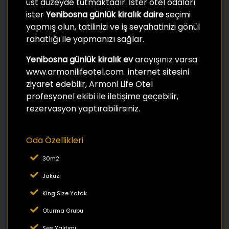
üst düzeyde tutmaktadır. İster otel odaları
ister
Yenibosna günlük kiralık daire
seçimi
yapmış olun, tatilinizi ve iş seyahatinizi gönül
rahatlığı ile yapmanızı sağlar.
Yenibosna günlük kiralık ev
arayışınız varsa
www.armonilifeotel.com internet sitesini
ziyaret edebilir, Armoni Life Otel
profesyonel ekibi ile iletişime geçebilir,
rezervasyon yaptırabilirsiniz.
Oda Özellikleri
30m2
Jakuzi
King Size Yatak
Oturma Grubu
Ses Yalıtımı