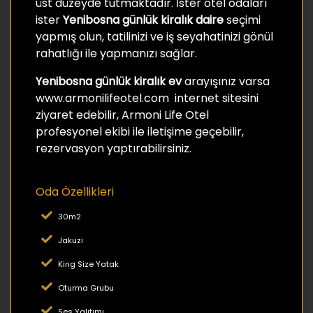
üst düzeyde tutmaktadır. İster otel odaları
ister
Yenibosna günlük kiralık daire
seçimi
yapmış olun, tatilinizi ve iş seyahatinizi gönül
rahatlığı ile yapmanızı sağlar.
Yenibosna günlük kiralık ev
arayışınız varsa
www.armonilifeotel.com internet sitesini
ziyaret edebilir, Armoni Life Otel
profesyonel ekibi ile iletişime geçebilir,
rezervasyon yaptırabilirsiniz.
Oda Özellikleri
30m2
Jakuzi
King Size Yatak
Oturma Grubu
Ses Yalıtımı