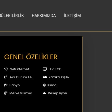
ÜLEBİLİRLİK
HAKKIMIZDA
İLETİŞİM
GENEL ÖZELİKLER
Wifi İnternet
TV-LCD
Acil Durum Tel
Yatak 2 Kişilik
Banyo
Klima
Merkezi Isıtma
Resepsiyon