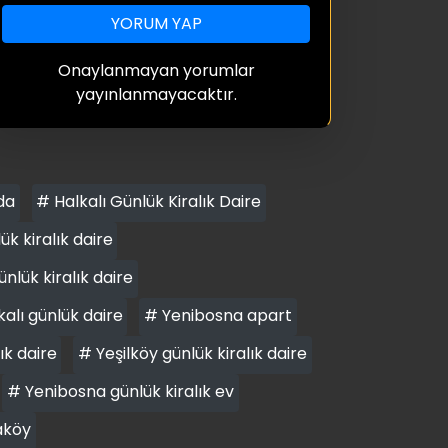
YORUM YAP
Onaylanmayan yorumlar
yayınlanmayacaktır.
da
# Halkalı Günlük Kiralık Daire
 kiralık daire
nlük kiralık daire
alı günlük daire
# Yenibosna apart
ık daire
# Yeşilköy günlük kiralık daire
# Yenibosna günlük kiralık ev
aköy