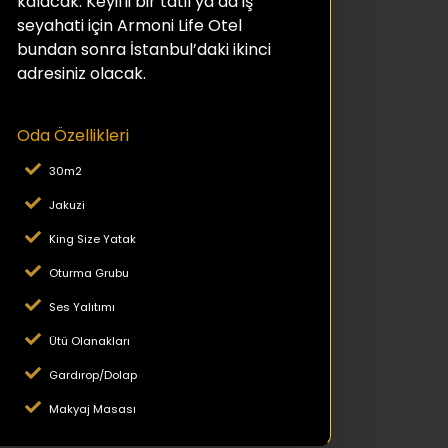
kalacak. Keyifli bir tatil ya da iş
seyahati için Armoni Life Otel
bundan sonra İstanbul’daki ikinci
adresiniz olacak.
Oda Özellikleri
30m2
Jakuzi
King Size Yatak
Oturma Grubu
Ses Yalıtımı
Ütü Olanakları
Gardırop/Dolap
Makyaj Masası