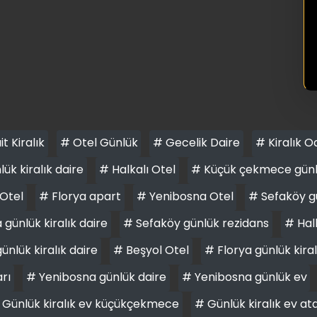
it Kiralık
# Otel Günlük
# Gecelik Daire
# Kiralık O
ük kiralık daire
# Halkalı Otel
# Küçük çekmece günlük
Otel
# Florya apart
# Yenibosna Otel
# Sefaköy gü
günlük kiralık daire
# Sefaköy günlük rezidans
# Halk
ünlük kiralık daire
# Beşyol Otel
# Florya günlük kiral
arı
# Yenibosna günlük daire
# Yenibosna günlük ev
 Günlük kiralık ev küçükçekmece
# Günlük kiralık ev at