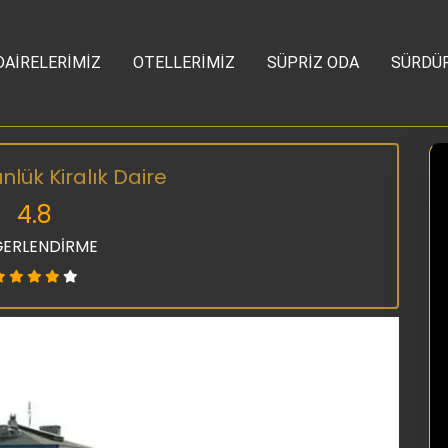
DAİRELERİMİZ
OTELLERİMİZ
SÜPRİZ ODA
SÜRDÜR
nlük Kiralık Daire
4.8
ERLENDİRME