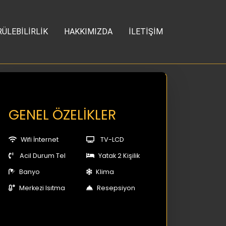
ÜLEBİLİRLİK
HAKKIMIZDA
İLETİŞİM
GENEL ÖZELİKLER
Wifi İnternet
TV-LCD
Acil Durum Tel
Yatak 2 Kişilik
Banyo
Klima
Merkezi Isıtma
Resepsiyon