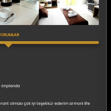
YORUMLAR
k önplanda
nt olması çok iyi teşekkür ederim armoni life