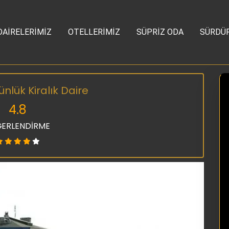
DAİRELERİMİZ
OTELLERİMİZ
SÜPRİZ ODA
SÜRDÜR
nlük Kiralık Daire
4.8
ERLENDİRME