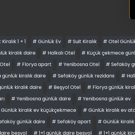
Kiralık 1 + 1
# Günlük Ev
# Suit Kiralık
# Otel Günlü
ük kiralık daire
# Halkalı Otel
# Küçük çekmece günlük
Otel
# Florya apart
# Yenibosna Otel
# Sefaköy gü
günlük kiralık daire
# Sefaköy günlük rezidans
# Halk
ünlük kiralık daire
# Beşyol Otel
# Florya günlük kiral
arı
# Yenibosna günlük daire
# Yenibosna günlük ev
 Günlük kiralık ev küçükçekmece
# Günlük kiralık ev at
efaköy günlük daire
# Sefaköy apart
# Günlük kiralık
daire beşyol
# 1+1 günlük daire beşyol
# 1+1 günlük kir