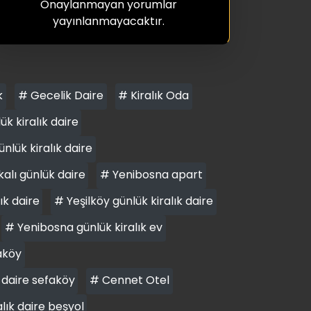
Onaylanmayan yorumlar
yayınlanmayacaktır.
k
# Gecelik Daire
# Kiralık Oda
 kiralık daire
nlük kiralık daire
alı günlük daire
# Yenibosna apart
ık daire
# Yeşilköy günlük kiralık daire
# Yenibosna günlük kiralık ev
aköy
 daire sefaköy
# Cennet Otel
alık daire beşyol