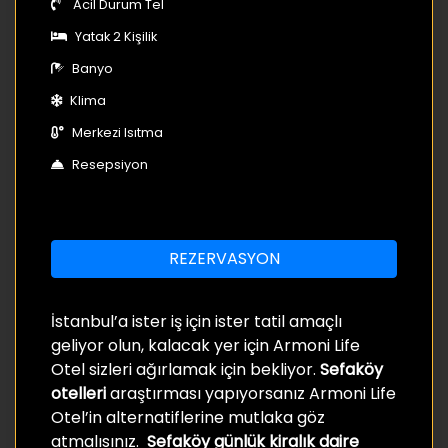
Acil Durum Tel
Yatak 2 Kişilik
Banyo
Klima
Merkezi Isıtma
Resepsiyon
REZERVASYON
İstanbul’a ister iş için ister tatil amaçlı
geliyor olun, kalacak yer için Armoni Life
Otel sizleri ağırlamak için bekliyor.
Sefaköy
otelleri
araştırması yapıyorsanız Armoni Life
Otel’in alternatiflerine mutlaka göz
atmalısınız.
Sefaköy günlük kiralık daire