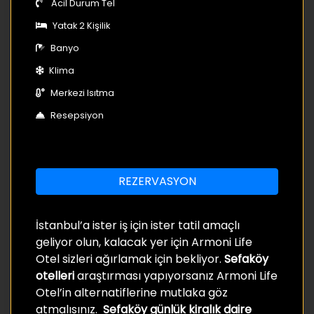
Acil Durum Tel
Yatak 2 Kişilik
Banyo
Klima
Merkezi Isıtma
Resepsiyon
REZERVASYON
İstanbul’a ister iş için ister tatil amaçlı
geliyor olun, kalacak yer için Armoni Life
Otel sizleri ağırlamak için bekliyor.
Sefaköy
otelleri
araştırması yapıyorsanız Armoni Life
Otel’in alternatiflerine mutlaka göz
atmalısınız.
Sefaköy günlük kiralık daire