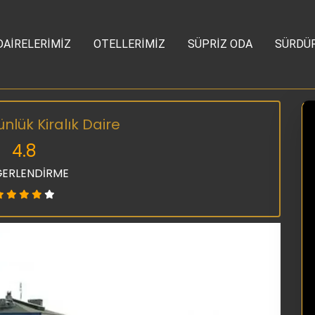
DAİRELERİMİZ
OTELLERİMİZ
SÜPRİZ ODA
SÜRDÜR
lük Kiralık Daire
4.8
ERLENDİRME