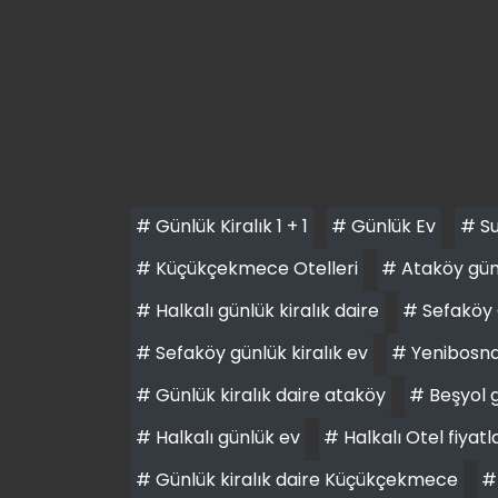
# Günlük Kiralık 1 + 1
# Günlük Ev
# Su
# Küçükçekmece Otelleri
# Ataköy günl
# Halkalı günlük kiralık daire
# Sefaköy 
# Sefaköy günlük kiralık ev
# Yenibosna 
# Günlük kiralık daire ataköy
# Beşyol g
# Halkalı günlük ev
# Halkalı Otel fiyatl
# Günlük kiralık daire Küçükçekmece
#