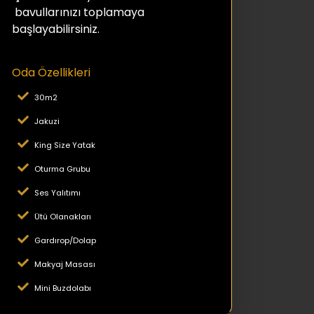
bavullarınızı toplamaya
başlayabilirsiniz.
Oda Özellikleri
30m2
Jakuzi
King Size Yatak
Oturma Grubu
Ses Yalıtımı
Ütü Olanakları
Gardırop/Dolap
Makyaj Masası
Mini Buzdolabı