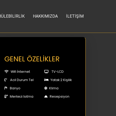
ÜLEBİLİRLİK
HAKKIMIZDA
İLETİŞİM
GENEL ÖZELİKLER
Wifi İnternet
TV-LCD
Acil Durum Tel
Yatak 2 Kişilik
Banyo
Klima
Merkezi Isıtma
Resepsiyon