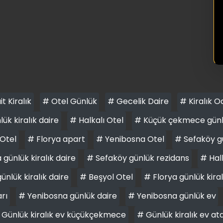
it Kiralık
# Otel Günlük
# Gecelik Daire
# Kiralık O
ük kiralık daire
# Halkalı Otel
# Küçük çekmece günlük
Otel
# Florya apart
# Yenibosna Otel
# Sefaköy gü
günlük kiralık daire
# Sefaköy günlük rezidans
# Halk
ünlük kiralık daire
# Beşyol Otel
# Florya günlük kiral
arı
# Yenibosna günlük daire
# Yenibosna günlük ev
 Günlük kiralık ev küçükçekmece
# Günlük kiralık ev at