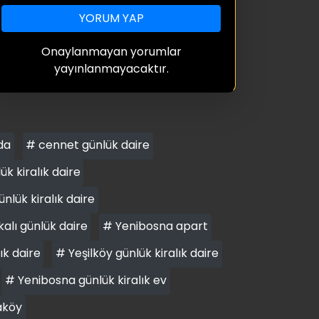
YORUM YAP
Onaylanmayan yorumlar
yayınlanmayacaktır.
da
# cennet günlük daire
 kiralık daire
nlük kiralık daire
alı günlük daire
# Yenibosna apart
ık daire
# Yeşilköy günlük kiralık daire
# Yenibosna günlük kiralık ev
aköy