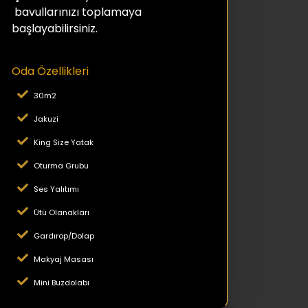
bavullarınızı toplamaya
başlayabilirsiniz.
Oda Özellikleri
30m2
Jakuzi
King Size Yatak
Oturma Grubu
Ses Yalıtımı
Ütü Olanakları
Gardırop/Dolap
Makyaj Masası
Mini Buzdolabı