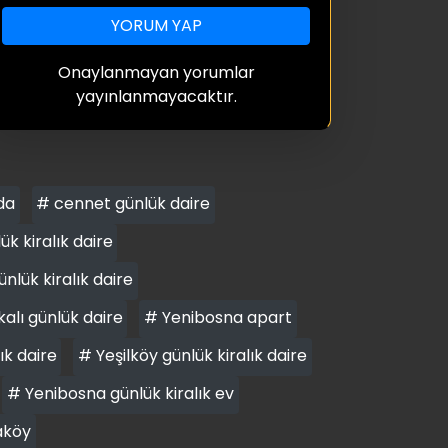
YORUM YAP
Onaylanmayan yorumlar
yayınlanmayacaktır.
da
# cennet günlük daire
 kiralık daire
nlük kiralık daire
alı günlük daire
# Yenibosna apart
ık daire
# Yeşilköy günlük kiralık daire
# Yenibosna günlük kiralık ev
aköy