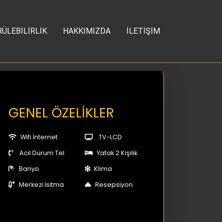
ÜLEBİLİRLİK
HAKKIMIZDA
İLETİŞİM
GENEL ÖZELİKLER
Wifi İnternet
TV-LCD
Acil Durum Tel
Yatak 2 Kişilik
Banyo
Klima
Merkezi Isıtma
Resepsiyon