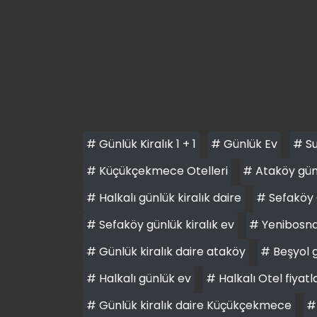
# Günlük Kiralık 1 + 1
# Günlük Ev
# Su
# Küçükçekmece Otelleri
# Ataköy günl
# Halkalı günlük kiralık daire
# Sefaköy 
# Sefaköy günlük kiralık ev
# Yenibosna 
# Günlük kiralık daire ataköy
# Beşyol g
# Halkalı günlük ev
# Halkalı Otel fiyatl
# Günlük kiralık daire Küçükçekmece
#