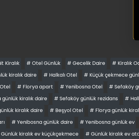
it Kiralık
# Otel Günlük
# Gecelik Daire
# Kiralık O
ük kiralık daire
# Halkalı Otel
# Küçük çekmece günlük
Otel
# Florya apart
# Yenibosna Otel
# Sefaköy gü
günlük kiralık daire
# Sefaköy günlük rezidans
# Halk
ünlük kiralık daire
# Beşyol Otel
# Florya günlük kiral
arı
# Yenibosna günlük daire
# Yenibosna günlük ev
 Günlük kiralık ev küçükçekmece
# Günlük kiralık ev at