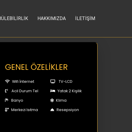
ÜLEBİLİRLİK
HAKKIMIZDA
İLETİŞİM
GENEL ÖZELİKLER
Wifi İnternet
TV-LCD
Acil Durum Tel
Yatak 2 Kişilik
Banyo
Klima
Merkezi Isıtma
Resepsiyon