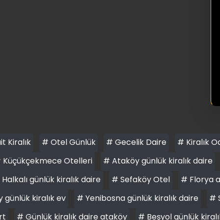
it Kiralık
# Otel Günlük
# Gecelik Daire
# Kiralık O
 Küçükçekmece Otelleri
# Ataköy günlük kiralık daire
 Halkalı günlük kiralık daire
# Sefaköy Otel
# Florya 
 günlük kiralık ev
# Yenibosna günlük kiralık daire
# 
rt
# Günlük kiralık daire ataköy
# Beşyol günlük kiralı