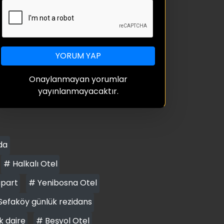
YORUM YAP
Onaylanmayan yorumlar
yayınlanmayacaktır.
da
# Halkalı Otel
apart
# Yenibosna Otel
Sefaköy günlük rezidans
k daire
# Beşyol Otel